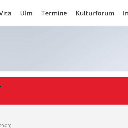
Vita
Ulm
Termine
Kulturforum
I
T
0:00)