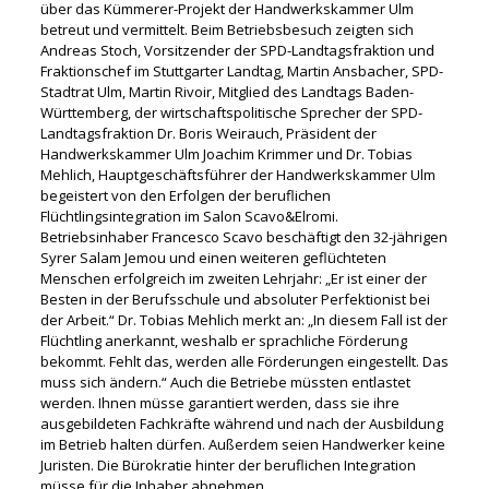
über das Kümmerer-Projekt der Handwerkskammer Ulm
betreut und vermittelt. Beim Betriebsbesuch zeigten sich
Andreas Stoch, Vorsitzender der SPD-Landtagsfraktion und
Fraktionschef im Stuttgarter Landtag, Martin Ansbacher, SPD-
Stadtrat Ulm, Martin Rivoir, Mitglied des Landtags Baden-
Württemberg, der wirtschaftspolitische Sprecher der SPD-
Landtagsfraktion Dr. Boris Weirauch, Präsident der
Handwerkskammer Ulm Joachim Krimmer und Dr. Tobias
Mehlich, Hauptgeschäftsführer der Handwerkskammer Ulm
begeistert von den Erfolgen der beruflichen
Flüchtlingsintegration im Salon Scavo&Elromi.
Betriebsinhaber Francesco Scavo beschäftigt den 32-jährigen
Syrer Salam Jemou und einen weiteren geflüchteten
Menschen erfolgreich im zweiten Lehrjahr: „Er ist einer der
Besten in der Berufsschule und absoluter Perfektionist bei
der Arbeit.“ Dr. Tobias Mehlich merkt an: „In diesem Fall ist der
Flüchtling anerkannt, weshalb er sprachliche Förderung
bekommt. Fehlt das, werden alle Förderungen eingestellt. Das
muss sich ändern.“ Auch die Betriebe müssten entlastet
werden. Ihnen müsse garantiert werden, dass sie ihre
ausgebildeten Fachkräfte während und nach der Ausbildung
im Betrieb halten dürfen. Außerdem seien Handwerker keine
Juristen. Die Bürokratie hinter der beruflichen Integration
müsse für die Inhaber abnehmen.