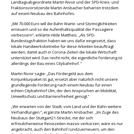
Landtagsabgeordnete Martin Rivoir und der SPD-Kreis- und
Fraktionsvorsitzende Martin Ansbacher beharren trotzdem
auf einem Neubau des Bahnhofes.
„Mit 70.000 Euro will die Bahn Warte- und Sitzmöglichkeiten
erneuern und so die Aufenthaltsqualität der Passagiere
verbessern“, erklärte Hilde Mattheis. „Als SPD-
Bundestagsfraktion haben wir uns dafür eingesetzt, dass
lokale Handwerksbetriebe für diese Arbeiten beauftragt
werden, damit auch in Corona-Zeiten die lokale Wirtschaft
unterstützt wird. Das reicht nicht, die eigentliche Forderung ist
allerdings der Bau eines Citybahnhof. “
Martin Rivoir sagte: „Das Fördergeld aus dem
Konjunkturpaket ist gut, ersetzt aber natürlich nicht unsere
grundlegende Forderung nach einem Neubau für einen
echten Citybahnhof Ulm, der den Ansprüchen an Mobilität,
Umweltschutz und Barrierefreiheit genügt.“
„Wir erwarten von der Stadt, vom Land und der Bahn weitere
Verhandlungen.“, ergänzte Martin Ansbacher. „Im Zuge des
Neubaus der Stuttgart21-Strecke, mit der sich
erfreulicherweise Reisezeiten massiv verkürzen, wäre es nur
angebracht, auch den Bahnhof rundzuerneuern, um den