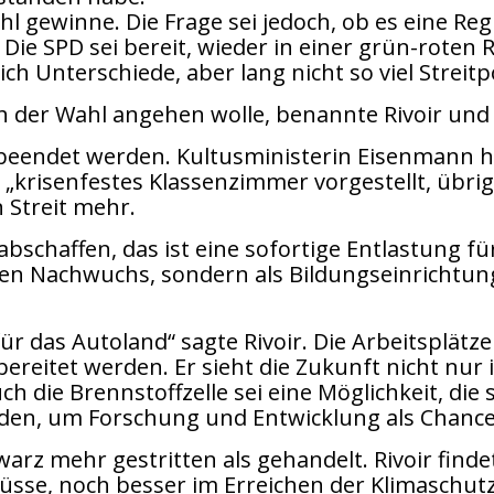
ahl gewinne. Die Frage sei jedoch, ob es eine R
 Die SPD sei bereit, wieder in einer grün-rote
 Unterschiede, aber lang nicht so viel Streitp
h der Wahl angehen wolle, benannte Rivoir und 
eendet werden. Kultusministerin Eisenmann hab
krisenfestes Klassenzimmer vorgestellt, übrige
 Streit mehr.
schaffen, das ist eine sofortige Entlastung für
 den Nachwuchs, sondern als Bildungseinrichtun
ür das Autoland“ sagte Rivoir. Die Arbeitsplätz
reitet werden. Er sieht die Zukunft nicht nur in
h die Brennstoffzelle sei eine Möglichkeit, die 
den, um Forschung und Entwicklung als Chance
arz mehr gestritten als gehandelt. Rivoir find
e, noch besser im Erreichen der Klimaschutzzi