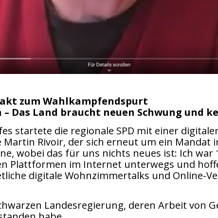
ftakt zum Wahlkampfendspurt
en – Das Land braucht neuen Schwung und k
es startete die regionale SPD mit einer digital
e Martin Rivoir, der sich erneut um ein Manda
e, wobei das für uns nichts neues ist: Ich war 1
llen Plattformen im Internet unterwegs und hoff
etliche digitale Wohnzimmertalks und Online-V
-schwarzen Landesregierung, deren Arbeit von 
estanden habe.