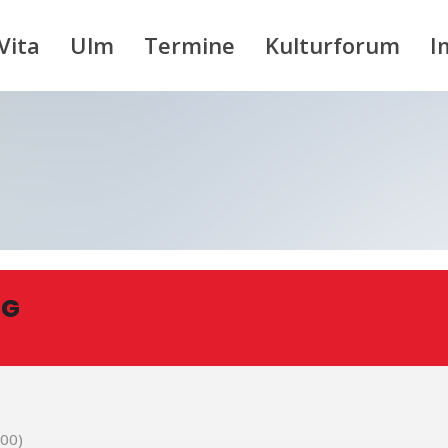
Vita
Ulm
Termine
Kulturforum
I
NG
00)