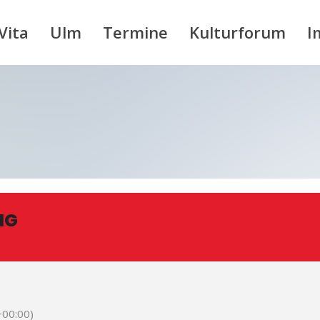
Vita
Ulm
Termine
Kulturforum
I
NG
00:00)