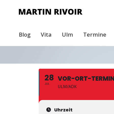
Blog
Vita
Ulm
Termine
28
VOR-ORT-TERMI
JUL
ULM/ADK
Uhrzeit