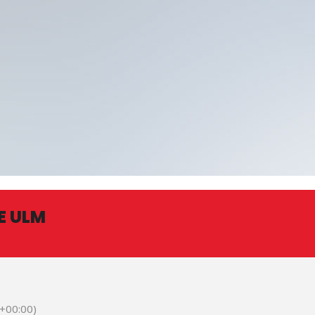
E ULM
+00:00)